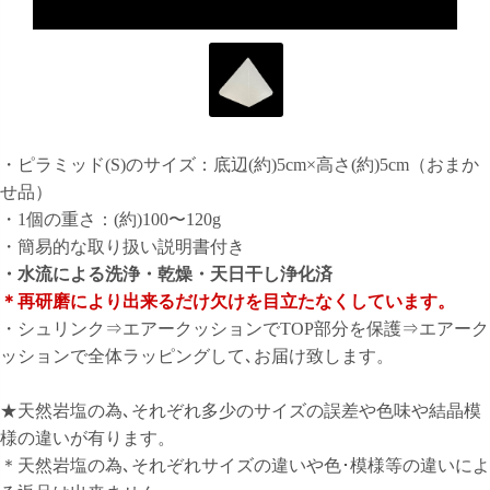
・ピラミッド(S)のサイズ：底辺(約)5cm×高さ(約)5cm（おまか
せ品）
・1個の重さ：(約)100〜120g
・簡易的な取り扱い説明書付き
・水流による洗浄・乾燥・天日干し浄化済
＊再研磨により出来るだけ欠けを目立たなくしています。
・シュリンク⇒エアークッションでTOP部分を保護⇒エアーク
ッションで全体ラッピングして､お届け致します。
★天然岩塩の為､それぞれ多少のサイズの誤差や色味や結晶模
様の違いが有ります。
＊天然岩塩の為､それぞれサイズの違いや色･模様等の違いによ