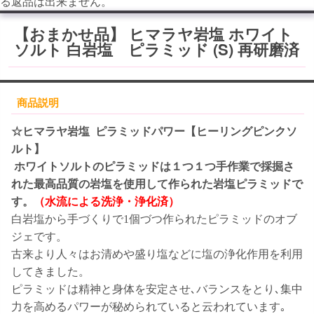
る返品は出来ません。
【おまかせ品】 ヒマラヤ岩塩 ホワイト
ソルト 白岩塩 ピラミッド (S) 再研磨済
商品説明
☆ヒマラヤ岩塩 ピラミッドパワー【ヒーリングピンクソ
ルト】
ホワイトソルトのピラミッドは１つ１つ手作業で採掘さ
れた最高品質の岩塩を
使用して作られた岩塩
ピラミッド
で
す。
（水流による洗浄・浄化済）
白岩塩から手づくりで1個づつ作られたピラミッドのオブ
ジェです。
古来より人々はお清めや盛り塩などに塩の浄化作用を利用
してきました。
ピラミッドは精神と身体を安定させ､バランスをとり､集中
力を高めるパワーが秘められていると云われています｡