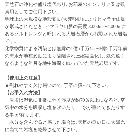
天然石の浄化や盛り塩代わり､お部屋のインテリア又は観
賞用としてご使用下さい。
地球上の大規模な地殻変動(大陸移動)によりヒマラヤ山脈
が形成されたとき､ヒマラヤ山脈の高度 3,000m〜4,000mに
あるソルトレンジと呼ばれる大岩石層から採取された岩塩
です。
化学物質による汚染とは無縁の1億5千万年〜3億5千万年前
の海水が地核変動により隔離され圧縮
結晶化し､気の遠く
なるような年月を地中海深く眠っていた天然
岩塩です。
【使用上の注意】
★割れやすく欠け易いので､丁寧に扱って下さい。
【お手入れ方法】
・岩塩は湿気に非常に弱く湿度が約70％以上になると､空
気中の水分を吸収し塩を吹いたり､
水が垂れてきたりす
る事 が有ります。
・水分を含んでると感じた場合は､天気の良い日に太陽光
に当てて岩塩を
乾燥させて下さい。